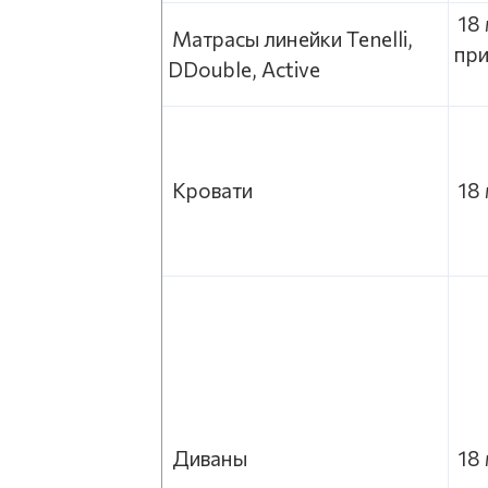
18 
Матрасы линейки Tenelli,
пр
DDouble, Active
Кровати
1
Диваны
1