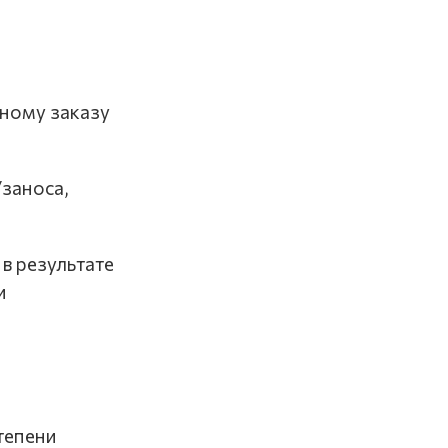
ьному заказу
/заноса,
в результате
и
тепени