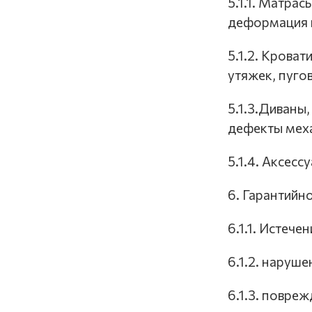
5.1.1. Матра
деформация в
5.1.2. Крова
утяжек, пуго
5.1.3.Диваны
дефекты мех
5.1.4. Аксес
6. Гарантийн
6.1.1. Истече
6.1.2. наруш
6.1.3. повре