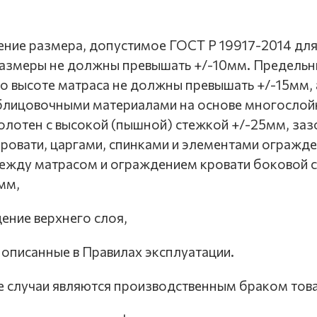
нение размера, допустимое ГОСТ Р 19917-2014 дл
размеры не должны превышать +/-10мм. Предель
о высоте матраса не должны превышать +/-15мм, 
облицовочными материалами на основе многосло
олотен с высокой (пышной) стежкой +/-25мм, за
ровати, царгами, спинками и элементами огражд
ежду матрасом и ограждением кровати боковой с
мм,
дение верхнего слоя,
, описанные в Правилах эксплуатации.
 случаи являются производственным браком това