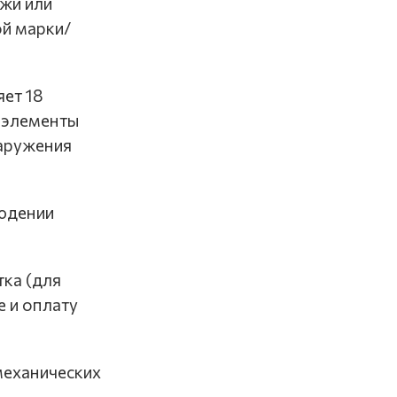
жи или
ой марки/
яет 18
е элементы
наружения
людении
тка (для
 и оплату
 механических