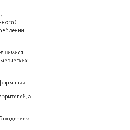
,
нного)
треблении
мевшимися
оммерческих
сформации.
ворителей, а
соблюдением