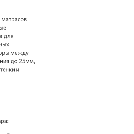
я матрасов
ные
а для
йных
зоры между
ения до 25мм,
тенки и
ра: