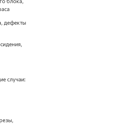
го блока,
раса
а, дефекты
 сидения,
ие случаи:
резы,